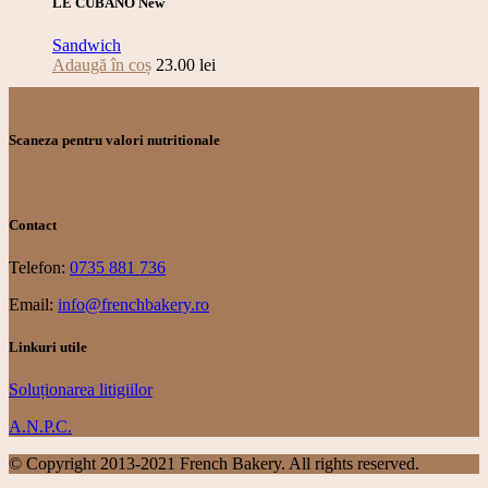
LE CUBANO New
Sandwich
Adaugă în coș
23.00
lei
Scaneza pentru valori nutritionale
Contact
Telefon:
0735 881 736
Email:
info@frenchbakery.ro
Linkuri utile
Soluționarea litigiilor
A.N.P.C.
© Copyright 2013-2021 French Bakery. All rights reserved.