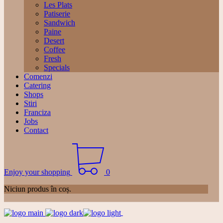
Les Plats
Patiserie
Sandwich
Paine
Desert
Coffee
Fresh
Specials
Comenzi
Catering
Shops
Stiri
Franciza
Jobs
Contact
Enjoy your shopping
0
Niciun produs în coș.