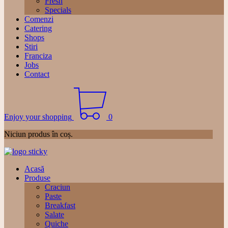
Fresh
Specials
Comenzi
Catering
Shops
Stiri
Franciza
Jobs
Contact
Enjoy your shopping
0
Niciun produs în coș.
Acasă
Produse
Craciun
Paste
Breakfast
Salate
Quiche