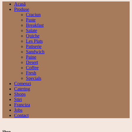
Acasă
Produse
Craciun
Paste
Breakfast
Salate
Quiche
Les Plats
Patiserie
Sandwich
Paine
Desert
Coffee
Fresh
Specials
Comenzi
Catering
Shops
Stiri
Franciza
Jobs
Contact
Shop