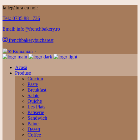
Ia legătura cu noi:
Tel.: 0735 881 736
Email: info@frenchbakery.ro
frenchbakerybucharest
Romanian
▼
Acasă
Produse
Craciun
Paste
Breakfast
Salate
Quiche
Les Plats
Patiserie
Sandwich
Paine
Desert
Coffee