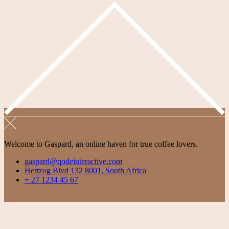
Welcome to Gaspard, an online haven for true coffee lovers.
gaspard@qodeinteractive.com
Hertzog Blvd 132 8001, South Africa
+ 27 1234 45 67