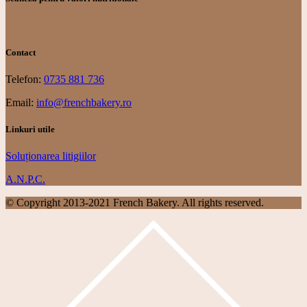
Contact
Telefon:
0735 881 736
Email:
info@frenchbakery.ro
Linkuri utile
Soluționarea litigiilor
A.N.P.C.
© Copyright 2013-2021 French Bakery. All rights reserved.