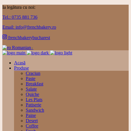
Ia legătura cu noi:
Tel.: 0735 881 736
Email: info@frenchbakery.ro
frenchbakerybucharest
Romanian
▼
Acasă
Produse
Craciun
Paste
Breakfast
Salate
Quiche
Les Plats
Patiserie
Sandwich
Paine
Desert
Coffee