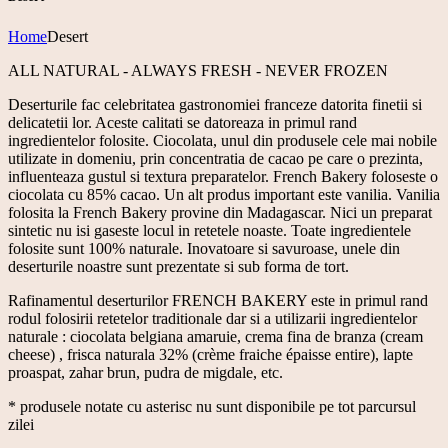
Home
Desert
ALL NATURAL - ALWAYS FRESH - NEVER FROZEN
Deserturile fac celebritatea gastronomiei franceze datorita finetii si
delicatetii lor. Aceste calitati se datoreaza in primul rand
ingredientelor folosite. Ciocolata, unul din produsele cele mai nobile
utilizate in domeniu, prin concentratia de cacao pe care o prezinta,
influenteaza gustul si textura preparatelor. French Bakery foloseste o
ciocolata cu 85% cacao. Un alt produs important este vanilia. Vanilia
folosita la French Bakery provine din Madagascar. Nici un preparat
sintetic nu isi gaseste locul in retetele noaste. Toate ingredientele
folosite sunt 100% naturale. Inovatoare si savuroase, unele din
deserturile noastre sunt prezentate si sub forma de tort.
Rafinamentul deserturilor FRENCH BAKERY este in primul rand
rodul folosirii retetelor traditionale dar si a utilizarii ingredientelor
naturale : ciocolata belgiana amaruie, crema fina de branza (cream
cheese) , frisca naturala 32% (crème fraiche épaisse entire), lapte
proaspat, zahar brun, pudra de migdale, etc.
* produsele notate cu asterisc nu sunt disponibile pe tot parcursul
zilei