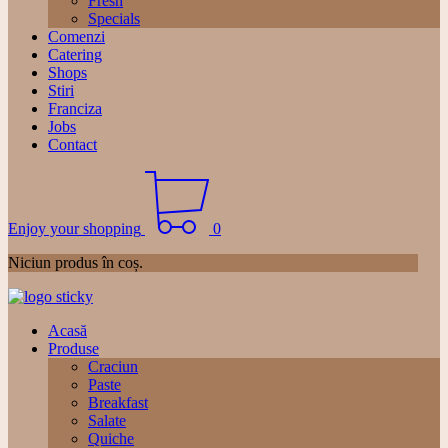
Fresh
Specials
Comenzi
Catering
Shops
Stiri
Franciza
Jobs
Contact
Enjoy your shopping
0
Niciun produs în coș.
Acasă
Produse
Craciun
Paste
Breakfast
Salate
Quiche