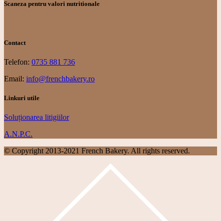
Scaneza pentru valori nutritionale
Contact
Telefon:
0735 881 736
Email:
info@frenchbakery.ro
Linkuri utile
Soluționarea litigiilor
A.N.P.C.
© Copyright 2013-2021 French Bakery. All rights reserved.