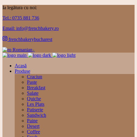
Ia legătura cu noi:
Tel.: 0735 881 736
Email: info@frenchbakery.ro
frenchbakerybucharest
Romanian
▼
Acasă
Produse
Craciun
Paste
Breakfast
Salate
Quiche
Les Plats
Patiserie
Sandwich
Paine
Desert
Coffee