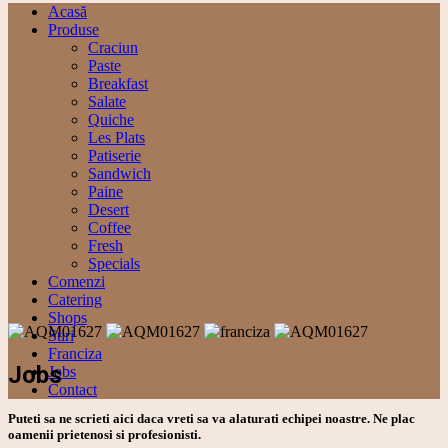
Acasă
Produse
Craciun
Paste
Breakfast
Salate
Quiche
Les Plats
Patiserie
Sandwich
Paine
Desert
Coffee
Fresh
Specials
Comenzi
Catering
Shops
Stiri
Franciza
Jobs
Jobs
Contact
Puteti sa ne scrieti aici daca vreti sa va alaturati echipei noastre. Ne plac
oamenii prietenosi si profesionisti.