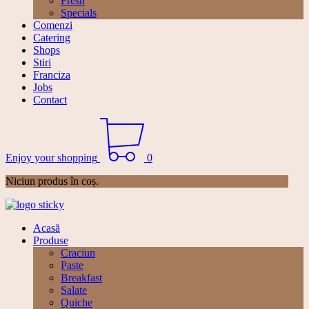
Fresh
Specials
Comenzi
Catering
Shops
Stiri
Franciza
Jobs
Contact
Enjoy your shopping
0
Niciun produs în coș.
Acasă
Produse
Craciun
Paste
Breakfast
Salate
Quiche