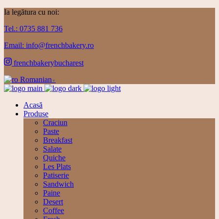
Ia legătura cu noi:
Tel.: 0735 881 736
Email: info@frenchbakery.ro
frenchbakerybucharest
Romanian
▼
Acasă
Produse
Craciun
Paste
Breakfast
Salate
Quiche
Les Plats
Patiserie
Sandwich
Paine
Desert
Coffee