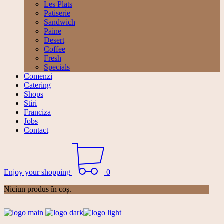
Les Plats
Patiserie
Sandwich
Paine
Desert
Coffee
Fresh
Specials
Comenzi
Catering
Shops
Stiri
Franciza
Jobs
Contact
Enjoy your shopping
0
Niciun produs în coș.