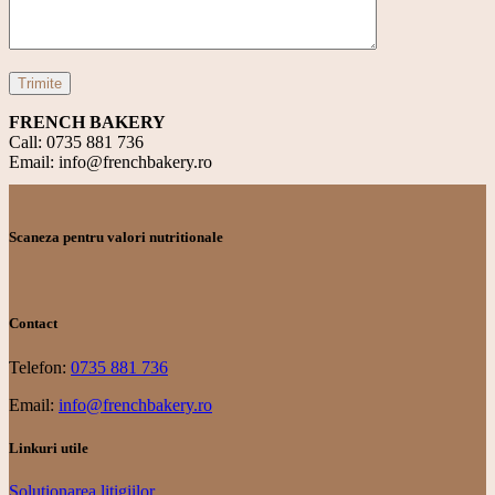
Trimite
FRENCH BAKERY
Call: 0735 881 736
Email: info@frenchbakery.ro
Scaneza pentru valori nutritionale
Contact
Telefon:
0735 881 736
Email:
info@frenchbakery.ro
Linkuri utile
Soluționarea litigiilor