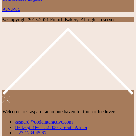
A.N.P.C.
© Copyright 2013-2021 French Bakery. All rights reserved.
Welcome to Gaspard, an online haven for true coffee lovers.
gaspard@qodeinteractive.com
Hertzog Blvd 132 8001, South Africa
+ 27 1234 45 67