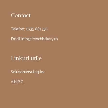
Contact
Telefon:
0735 881 736
Email:
info@frenchbakery.ro
Linkuri utile
Soluționarea litigiilor
A.N.P.C.