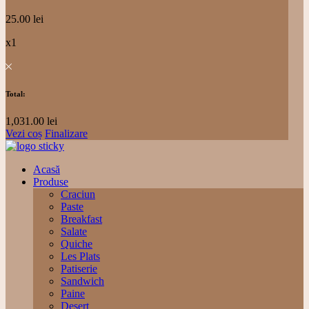
25.00
lei
x1
Total:
1,031.00
lei
Vezi coș
Finalizare
Acasă
Produse
Craciun
Paste
Breakfast
Salate
Quiche
Les Plats
Patiserie
Sandwich
Paine
Desert