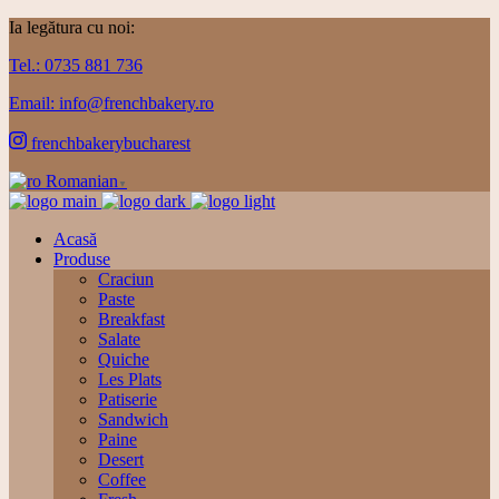
Ia legătura cu noi:
Tel.: 0735 881 736
Email: info@frenchbakery.ro
frenchbakerybucharest
Romanian
▼
Acasă
Produse
Craciun
Paste
Breakfast
Salate
Quiche
Les Plats
Patiserie
Sandwich
Paine
Desert
Coffee