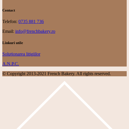
Contact
Telefon:
0735 881 736
Email:
info@frenchbakery.ro
Linkuri utile
Soluționarea litigiilor
A.N.P.C.
© Copyright 2013-2021 French Bakery. All rights reserved.