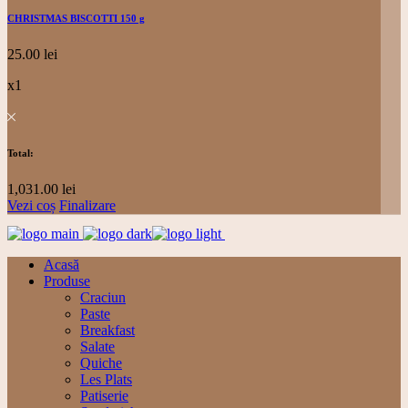
CHRISTMAS BISCOTTI 150 g
25.00
lei
x1
Total:
1,031.00
lei
Vezi coș
Finalizare
Acasă
Produse
Craciun
Paste
Breakfast
Salate
Quiche
Les Plats
Patiserie