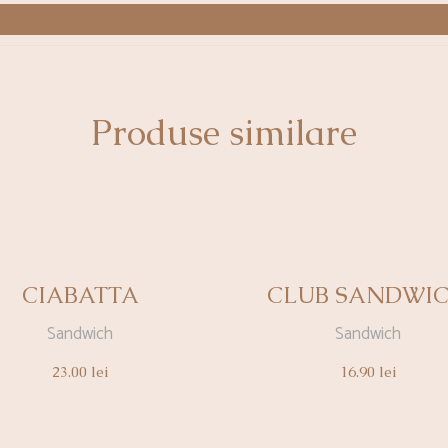
(jambon, crème feta, courgettes, lettuce, ciboulette, tomates)
Produse similare
CIABATTA
CLUB SANDWI
Sandwich
Sandwich
23.00
lei
16.90
lei