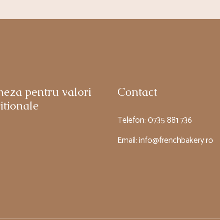
neza pentru valori
Contact
itionale
Telefon:
0735 881 736
Email:
info@frenchbakery.ro