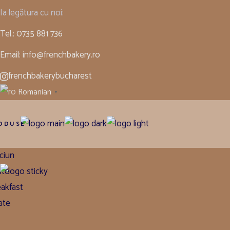
Ia legătura cu noi:
Tel.: 0735 881 736
Email: info@frenchbakery.ro
frenchbakerybucharest
Romanian
▼
ODUSE
ciun
Shop
ste
Home
Sandwich
PROSCIUTTO
akfast
ate
iche