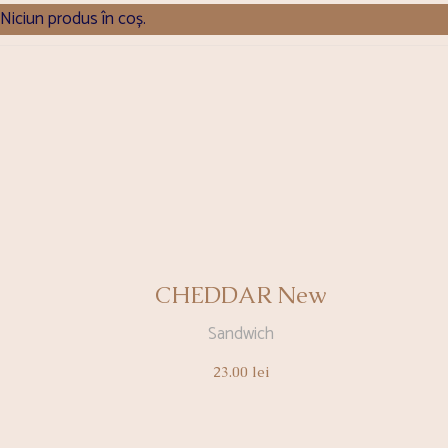
Niciun produs în coș.
CHEDDAR New
Sandwich
23.00
lei