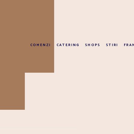
TTO
ÎN COȘ
COMENZI
CATERING
SHOPS
STIRI
FRA