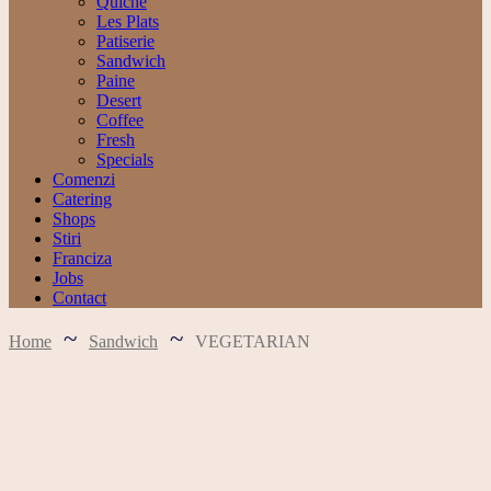
Quiche
Les Plats
Patiserie
Sandwich
Paine
Desert
Coffee
Fresh
Specials
Comenzi
Catering
Shops
Stiri
Franciza
Jobs
Contact
Home
Sandwich
VEGETARIAN