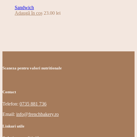
Sandwich
Adaugă în coș
23.00
lei
Scaneza pentru valori nutritionale
Contact
Telefon:
0735 881 736
Email:
info@frenchbakery.ro
Linkuri utile