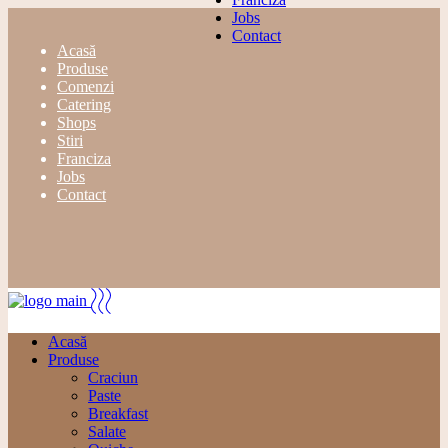
Jobs
Niciun produs în coș.
Contact
Acasă
Produse
Comenzi
Catering
Shops
Stiri
Franciza
Jobs
Contact
0
Acasă
Produse
Craciun
Paste
Breakfast
Salate