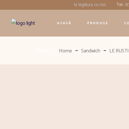
Ia legătura cu noi:
Tel.: 
ACASĂ
PRODUSE
C
Shop
Home
Sandwich
LE RUST