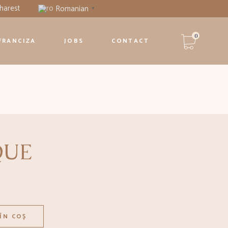
harest
Romanian
▼
Niciun produs în coș.
0
FRANCIZA
JOBS
CONTACT
Niciun produs în coș.
QUE
ÎN COȘ