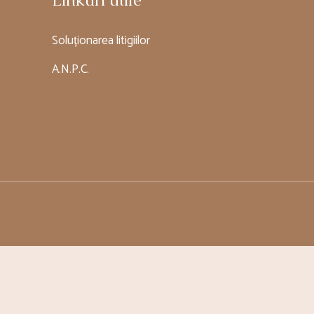
Linkuri utile
Soluționarea litigiilor
A.N.P.C.