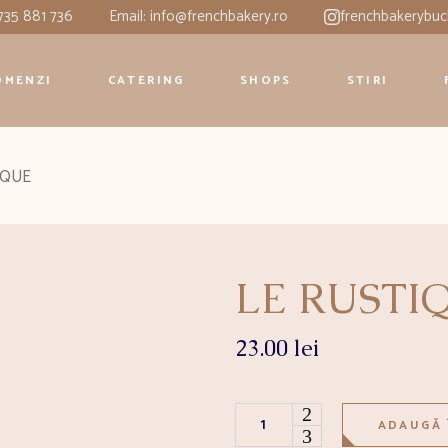
0735 881 736
Email: info@frenchbakery.ro
frenchbakerybuc
OMENZI
CATERING
SHOPS
STIRI
IQUE
LE RUSTI
23.00
lei
LE RUSTIQUE quantity
ADAUGĂ 