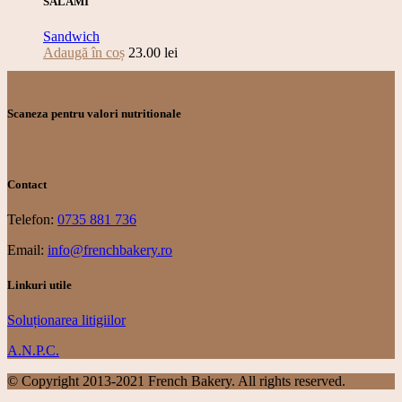
SALAMI
Sandwich
Adaugă în coș
23.00
lei
Scaneza pentru valori nutritionale
Contact
Telefon:
0735 881 736
Email:
info@frenchbakery.ro
Linkuri utile
Soluționarea litigiilor
A.N.P.C.
© Copyright 2013-2021 French Bakery. All rights reserved.