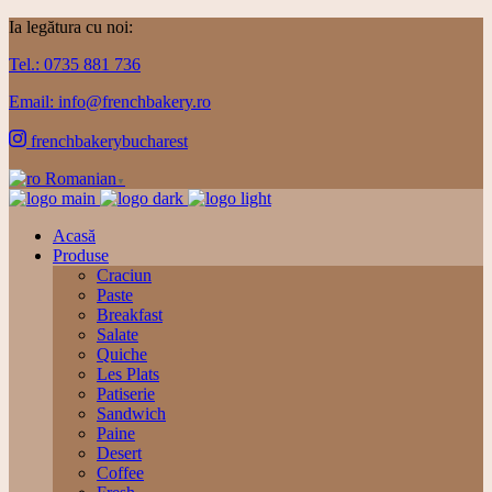
Ia legătura cu noi:
Tel.: 0735 881 736
Email: info@frenchbakery.ro
frenchbakerybucharest
Romanian
▼
Acasă
Produse
Craciun
Paste
Breakfast
Salate
Quiche
Les Plats
Patiserie
Sandwich
Paine
Desert
Coffee