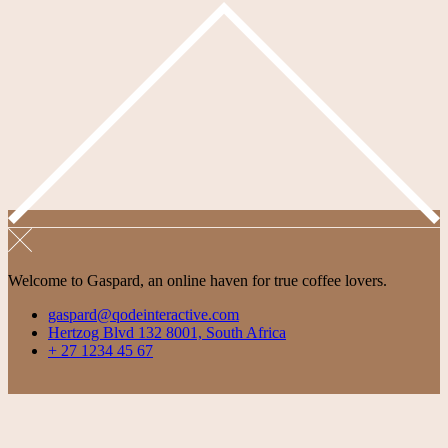
Welcome to Gaspard, an online haven for true coffee lovers.
gaspard@qodeinteractive.com
Hertzog Blvd 132 8001, South Africa
+ 27 1234 45 67