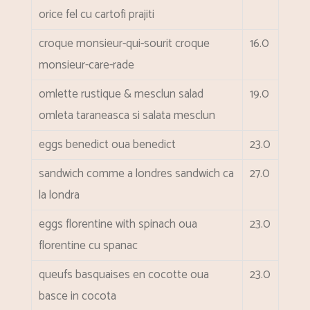
orice fel cu cartofi prajiti
croque monsieur-qui-sourit
croque
16.0
monsieur-care-rade
omlette rustique & mesclun salad
19.0
omleta taraneasca si salata mesclun
eggs benedict
oua benedict
23.0
sandwich comme a londres
sandwich ca
27.0
la londra
eggs florentine with spinach
oua
23.0
florentine cu spanac
queufs basquaises en cocotte
oua
23.0
basce in cocota