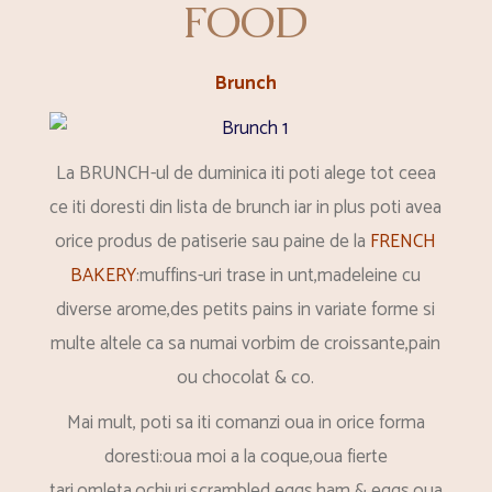
FOOD
Brunch
La BRUNCH-ul de duminica iti poti alege tot ceea
ce iti doresti din lista de brunch iar in plus poti avea
orice produs de patiserie sau paine de la
FRENCH
BAKERY
:muffins-uri trase in unt,madeleine cu
diverse arome,des petits pains in variate forme si
multe altele ca sa numai vorbim de croissante,pain
ou chocolat & co.
Mai mult, poti sa iti comanzi oua in orice forma
doresti:oua moi a la coque,oua fierte
tari,omleta,ochiuri,scrambled eggs,ham & eggs,oua