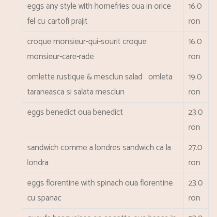
eggs any style with homefries
oua in orice
16.0
fel cu cartofi prajit
ron
croque monsieur-qui-sourit
croque
16.0
monsieur-care-rade
ron
omlette rustique & mesclun salad
omleta
19.0
taraneasca si salata mesclun
ron
eggs benedict
oua benedict
23.0
ron
sandwich comme a londres
sandwich ca la
27.0
londra
ron
eggs florentine with spinach
oua florentine
23.0
cu spanac
ron