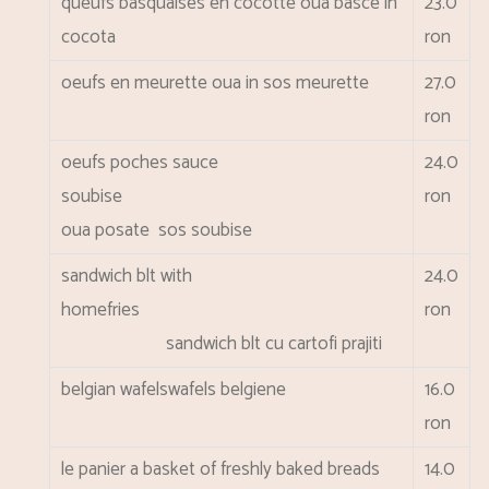
queufs basquaises en cocotte
oua basce in
23.0
cocota
ron
oeufs en meurette
oua in sos meurette
27.0
ron
oeufs poches sauce
24.0
soubise
ron
oua posate sos soubise
sandwich blt with
24.0
homefries
ron
sandwich blt cu cartofi prajiti
belgian wafels
wafels belgiene
16.0
ron
le panier a basket of freshly baked breads
14.0