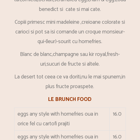
benedict si cate si mai cate.
Copiii primesc mini madeleine ,creioane colorate si
carioci si pot sa isi comande un croque monsieur-
qui-(leur)-sourit cu homefries.
Blanc de blanc,champagne sau kir royal,fresh-
uri,sucuri de fructe si altele.
La desert tot ceea ce va doriti,nu le mai spunem,in
plus fructe proaspete.
LE BRUNCH FOOD
eggs any style with homefries
oua in
16.0
orice fel cu cartofi prajiti
eggs any style with homefries
oua in
16.0