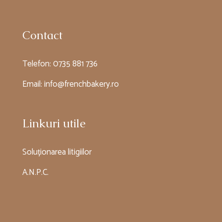
Contact
Telefon:
0735 881 736
Email:
info@frenchbakery.ro
Linkuri utile
Soluționarea litigiilor
A.N.P.C.