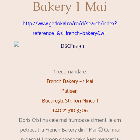
Bakery 1 Mai
http://www.getlokal.ro/ro/d/search/index?
reference=&s=french+bakery&w=
1 recomandare
French Bakery – 1 Mai
Patiserii
Bucureşti, Str. Ion Mincu 1
+40 21 310 3306
Doris Cristina cele mai frumoase dimenti le-am
petrecut la French Bakery din 1 Mai 🙂 Cel mai
proaspat Lemon cheesecake l-am mancat la