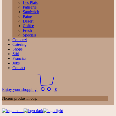
Les Plats
Patiserie
Sandwich
Paine
Desert
Coffee
Fresh
Specials
Comenzi
Catering
Shops
Stiri
Franciza
Jobs
Contact
Enjoy your shopping
0
Niciun produs în coș.