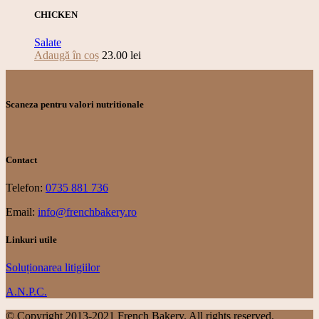
CHICKEN
Salate
Adaugă în coș
23.00
lei
Scaneza pentru valori nutritionale
Contact
Telefon:
0735 881 736
Email:
info@frenchbakery.ro
Linkuri utile
Soluționarea litigiilor
A.N.P.C.
© Copyright 2013-2021 French Bakery. All rights reserved.