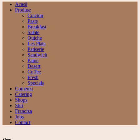
Acasă
Produse
Craciun
Paste
Breakfast
Salate
Quiche
Les Plats
Patiserie
Sandwich
Paine
Desert
Coffee
Fresh
Specials
Comenzi
Catering
Shops
Stiri
Franciza
Jobs
Contact
Shop