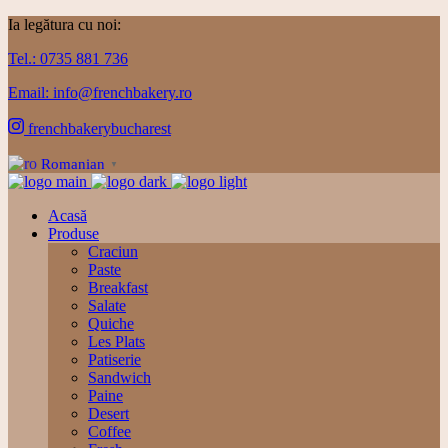
Ia legătura cu noi:
Tel.: 0735 881 736
Email: info@frenchbakery.ro
frenchbakerybucharest
Romanian
▼
Acasă
Produse
Craciun
Paste
Breakfast
Salate
Quiche
Les Plats
Patiserie
Sandwich
Paine
Desert
Coffee