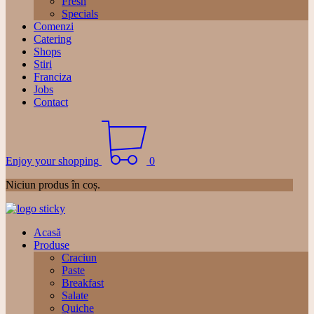
Fresh
Specials
Comenzi
Catering
Shops
Stiri
Franciza
Jobs
Contact
Enjoy your shopping
0
Niciun produs în coș.
Acasă
Produse
Craciun
Paste
Breakfast
Salate
Quiche