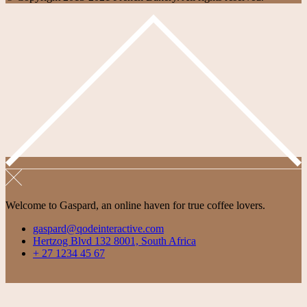
Welcome to Gaspard, an online haven for true coffee lovers.
gaspard@qodeinteractive.com
Hertzog Blvd 132 8001, South Africa
+ 27 1234 45 67