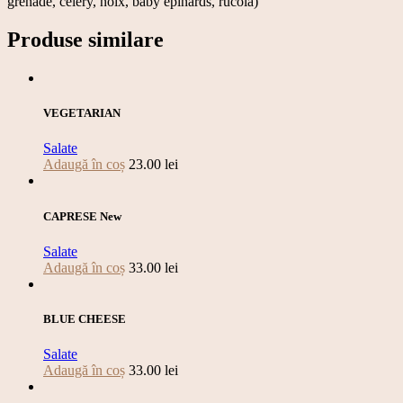
grenade, celery, noix, baby epinards, rucola)
Produse similare
VEGETARIAN
Salate
Adaugă în coș
23.00
lei
CAPRESE New
Salate
Adaugă în coș
33.00
lei
BLUE CHEESE
Salate
Adaugă în coș
33.00
lei