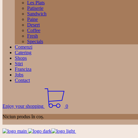
Les Plats
Patiserie
Sandwich
Paine
Desert
Coffee
Fresh
Specials
Comenzi
Catering
Shops
Stiri
Franciza
Jobs
Contact
Enjoy your shopping
0
Niciun produs în coș.