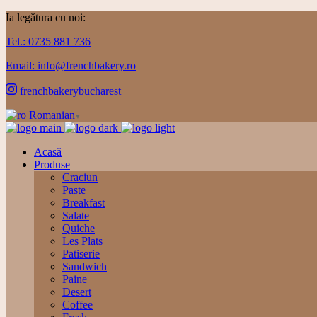
Ia legătura cu noi:
Tel.: 0735 881 736
Email: info@frenchbakery.ro
frenchbakerybucharest
Romanian
▼
Acasă
Produse
Craciun
Paste
Breakfast
Salate
Quiche
Les Plats
Patiserie
Sandwich
Paine
Desert
Coffee