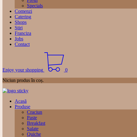
Fresh
Specials
Comenzi
Catering
Shops
Stiri
Franciza
Jobs
Contact
Enjoy your shopping
0
Niciun produs în coș.
Acasă
Produse
Craciun
Paste
Breakfast
Salate
Quiche