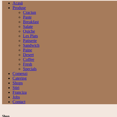
Acasă
Produse
Craciun
Paste
Breakfast
Salate
Quiche
Les Plats
Patiserie
Sandwich
Paine
Desert
Coffee
Fresh
Specials
Comenzi
Catering
Shops
Stiri
Franciza
Jobs
Contact
Shop