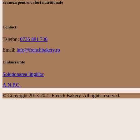
Scaneza pentru valori nutritionale
Contact
Telefon:
0735 881 736
Email:
info@frenchbakery.ro
Linkuri utile
Soluționarea litigiilor
A.N.P.C.
© Copyright 2013-2021 French Bakery. All rights reserved.