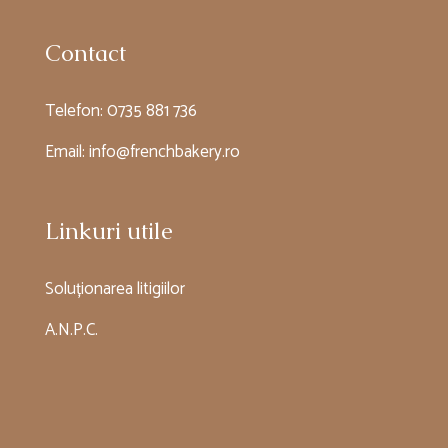
Contact
Telefon:
0735 881 736
Email:
info@frenchbakery.ro
Linkuri utile
Soluționarea litigiilor
A.N.P.C.