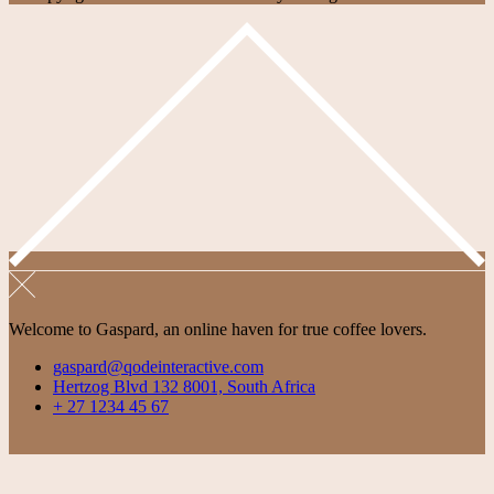
Welcome to Gaspard, an online haven for true coffee lovers.
gaspard@qodeinteractive.com
Hertzog Blvd 132 8001, South Africa
+ 27 1234 45 67