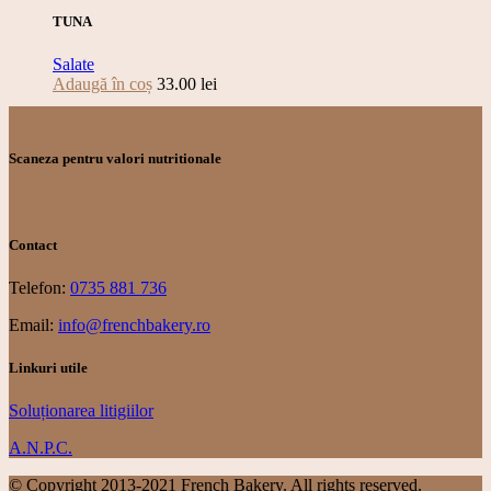
TUNA
Salate
Adaugă în coș
33.00
lei
Scaneza pentru valori nutritionale
Contact
Telefon:
0735 881 736
Email:
info@frenchbakery.ro
Linkuri utile
Soluționarea litigiilor
A.N.P.C.
© Copyright 2013-2021 French Bakery. All rights reserved.