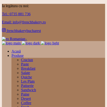
Ia legătura cu noi:
Tel.: 0735 881 736
Email: info@frenchbakery.ro
frenchbakerybucharest
Romanian
▼
Acasă
Produse
Craciun
Paste
Breakfast
Salate
Quiche
Les Plats
Patiserie
Sandwich
Paine
Desert
Coffee