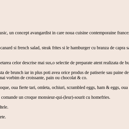
usic, un concept avangardist in care noua cuisine contemporaine franceza
canard si french salad, steak frites si le hamburger cu branza de capra s
rea celor descrise mai sus,o selectie de preparate atent realizata de b
lista de brunch iar in plus poti avea orice produs de patiserie sau pai
umai vorbim de croissante, pain ou chocolat & co.
coque, oua fierte tari, omleta, ochiuri, scrambled eggs, ham & eggs, oua b
isi comande un croque monsieur-qui-(leur)-sourit cu homefries.
tele.
ete.