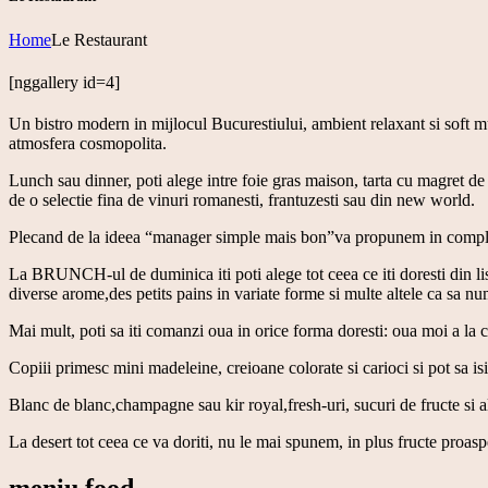
Home
Le Restaurant
[nggallery id=4]
Un bistro modern in mijlocul Bucurestiului, ambient relaxant si soft m
atmosfera cosmopolita.
Lunch sau dinner, poti alege intre foie gras maison, tarta cu magret de 
de o selectie fina de vinuri romanesti, frantuzesti sau din new world.
Plecand de la ideea “manager simple mais bon”va propunem in completa
La BRUNCH-ul de duminica iti poti alege tot ceea ce iti doresti din 
diverse arome,des petits pains in variate forme si multe altele ca sa n
Mai mult, poti sa iti comanzi oua in orice forma doresti: oua moi a la 
Copiii primesc mini madeleine, creioane colorate si carioci si pot sa 
Blanc de blanc,champagne sau kir royal,fresh-uri, sucuri de fructe si al
La desert tot ceea ce va doriti, nu le mai spunem, in plus fructe proasp
meniu food