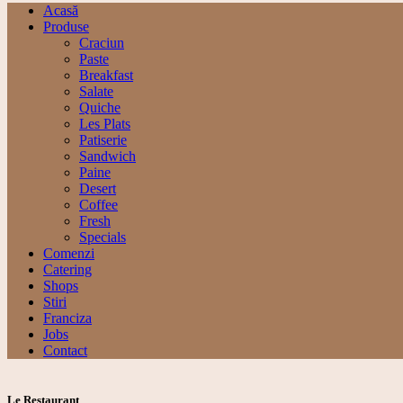
Acasă
Produse
Craciun
Paste
Breakfast
Salate
Quiche
Les Plats
Patiserie
Sandwich
Paine
Desert
Coffee
Fresh
Specials
Comenzi
Catering
Shops
Stiri
Franciza
Jobs
Contact
Le Restaurant