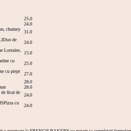
25.0
24.0
, chutney
31.0
IDuo de
24.0
Lorraine,
15.0
ine cu
25.0
cu piept
27.0
28.0
mar
28.0
 ficat de
24.0
Pizza cu
24.0
doriti o rezervare la FRENCH BAKERY va rugam sa completati formularul d