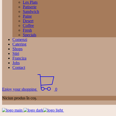
Les Plats
Patiserie
Sandwich
Paine
Desert
Coffee
Fresh
Specials
Comenzi
Catering
Shops
Stiri
Franciza
Jobs
Contact
Enjoy your shopping
0
Niciun produs în coș.