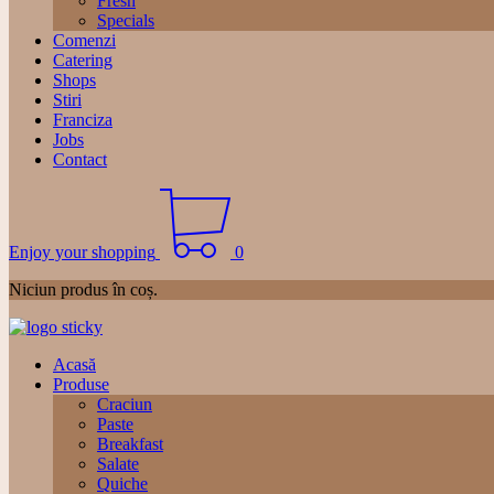
Fresh
Specials
Comenzi
Catering
Shops
Stiri
Franciza
Jobs
Contact
Enjoy your shopping
0
Niciun produs în coș.
Acasă
Produse
Craciun
Paste
Breakfast
Salate
Quiche