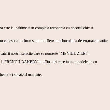
 este la inaltime si in completa rezonanta cu decorul chic si
au cheesecake citron si un moelleux au chocolat la desert,toate insotite
ucatarii nostrii,selectie care se numeste “MENIUL ZILEI”.
ne de la FRENCH BAKERY: muffins-uri trase in unt, madeleine cu
enedict si cate si mai cate.