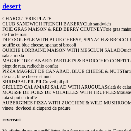
desert
CHARCUTERIE PLATE
CLUB SANDWICH FRENCH BAKERYClub sandwich
FOIE GRAS MAISON & RED BERRY CHUTNEYFoie gras maison
de fructe rosii
DUO SOUFFLE WITH BLUE CHEESE, SPINACH & BROCOLL
soufflé cu blue cheese, spanac si brocoli
QUICHE LORRAINE MAISON WITH MESCLUN SALADQuiche 
salata mixta
MAGRET DE CANARD TARTLETS & RADICCHIO CONFITTart
piept de rata, radicchio confiat
PIZZA MAGRET DE CANARAD, BLUE CHEESE & NUTSTartine 
de rata, blue cheese si nuci
SHRIMP AL PIL PILCreveti pil pil
GRILLED CALAMARI SALAD WITH ARUGULASalatà de cala
MOUSSE DE FOIES DE VOLAILLES WITH TRUFFLESMousse de
rata si pui cu truffe
AUBERGINES PIZZA WITH ZUCCHINI & WILD MUSHROOMS
vinete, dovlecei si ciuperci de padure
rezervari
Va oferim de acum posibilitatea de a face rezervari prin site. Daca 