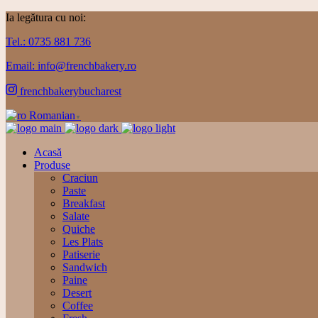
Ia legătura cu noi:
Tel.: 0735 881 736
Email: info@frenchbakery.ro
frenchbakerybucharest
Romanian
▼
Acasă
Produse
Craciun
Paste
Breakfast
Salate
Quiche
Les Plats
Patiserie
Sandwich
Paine
Desert
Coffee