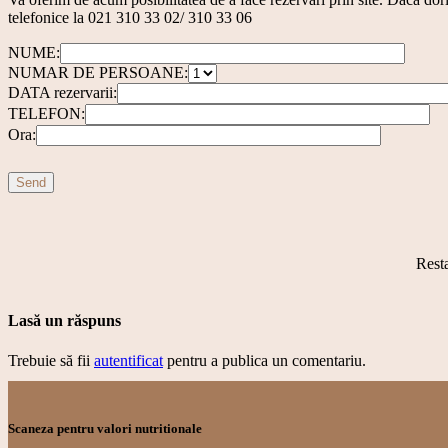
telefonice la 021 310 33 02/ 310 33 06
NUME:
NUMAR DE PERSOANE:
DATA rezervarii:
TELEFON:
Ora:
Send
Resta
Lasă un răspuns
Trebuie să fii
autentificat
pentru a publica un comentariu.
Scaneza pentru valori nutritionale