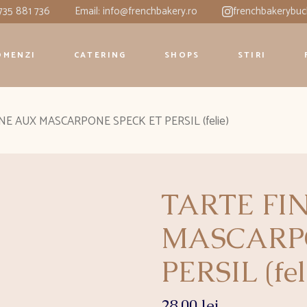
0735 881 736
Email: info@frenchbakery.ro
frenchbakerybuc
OMENZI
CATERING
SHOPS
STIRI
NE AUX MASCARPONE SPECK ET PERSIL (felie)
TARTE FI
MASCARP
PERSIL (fel
28.00
lei