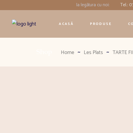
Ia legătura cu noi:
Tel.: 
ACASĂ
PRODUSE
C
Shop
Home
Les Plats
TARTE FI