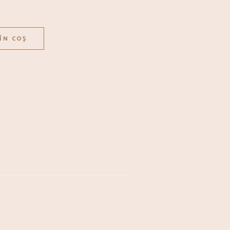
SPECK ET PERSIL (felie) quantity
ÎN COȘ