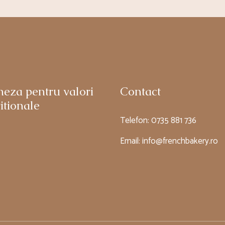
neza pentru valori
Contact
itionale
Telefon:
0735 881 736
Email:
info@frenchbakery.ro