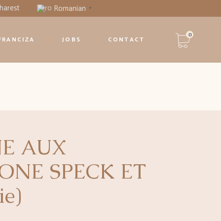
harest
Romanian
▼
Niciun produs în coș.
0
FRANCIZA
JOBS
CONTACT
Niciun produs în coș.
NE AUX
ONE SPECK ET
ie)