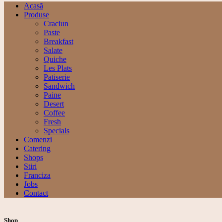
Acasă
Produse
Craciun
Paste
Breakfast
Salate
Quiche
Les Plats
Patiserie
Sandwich
Paine
Desert
Coffee
Fresh
Specials
Comenzi
Catering
Shops
Stiri
Franciza
Jobs
Contact
Shop