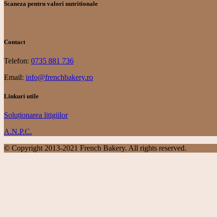
Scaneza pentru valori nutritionale
Contact
Telefon:
0735 881 736
Email:
info@frenchbakery.ro
Linkuri utile
Soluționarea litigiilor
A.N.P.C.
© Copyright 2013-2021 French Bakery. All rights reserved.