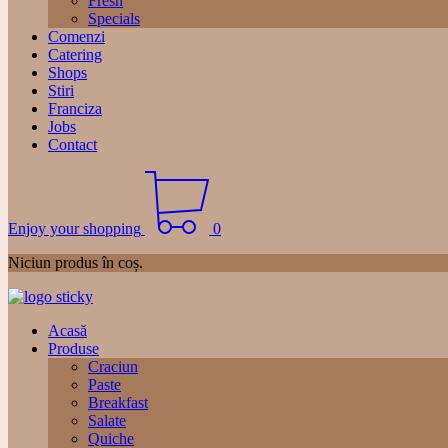
Fresh
Specials
Comenzi
Catering
Shops
Stiri
Franciza
Jobs
Contact
Enjoy your shopping
0
Niciun produs în coș.
Acasă
Produse
Craciun
Paste
Breakfast
Salate
Quiche