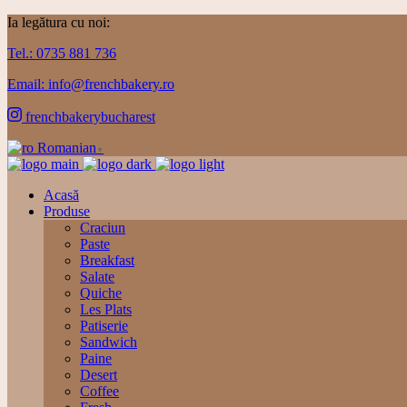
Ia legătura cu noi:
Tel.: 0735 881 736
Email: info@frenchbakery.ro
frenchbakerybucharest
Romanian
▼
Acasă
Produse
Craciun
Paste
Breakfast
Salate
Quiche
Les Plats
Patiserie
Sandwich
Paine
Desert
Coffee