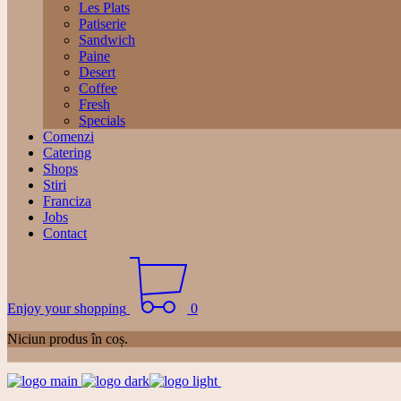
Les Plats
Patiserie
Sandwich
Paine
Desert
Coffee
Fresh
Specials
Comenzi
Catering
Shops
Stiri
Franciza
Jobs
Contact
Enjoy your shopping
0
Niciun produs în coș.