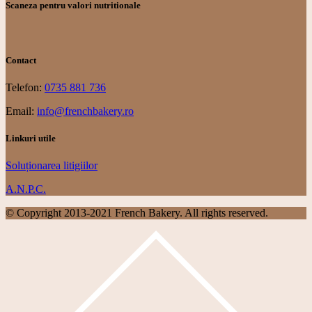
Scaneza pentru valori nutritionale
Contact
Telefon:
0735 881 736
Email:
info@frenchbakery.ro
Linkuri utile
Soluționarea litigiilor
A.N.P.C.
© Copyright 2013-2021 French Bakery. All rights reserved.