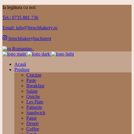
Ia legătura cu noi:
Tel.: 0735 881 736
Email: info@frenchbakery.ro
frenchbakerybucharest
Romanian
▼
Acasă
Produse
Craciun
Paste
Breakfast
Salate
Quiche
Les Plats
Patiserie
Sandwich
Paine
Desert
Coffee