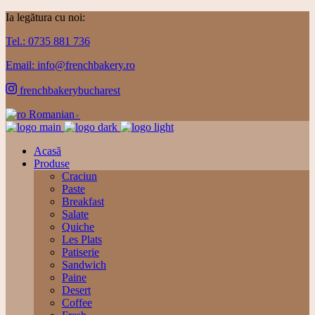
Ia legătura cu noi:
Tel.: 0735 881 736
Email: info@frenchbakery.ro
frenchbakerybucharest
Romanian
▼
Acasă
Produse
Craciun
Paste
Breakfast
Salate
Quiche
Les Plats
Patiserie
Sandwich
Paine
Desert
Coffee