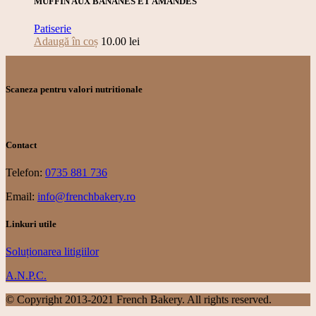
MUFFIN AUX BANANES ET AMANDES
Patiserie
Adaugă în coș
10.00
lei
Scaneza pentru valori nutritionale
Contact
Telefon:
0735 881 736
Email:
info@frenchbakery.ro
Linkuri utile
Soluționarea litigiilor
A.N.P.C.
© Copyright 2013-2021 French Bakery. All rights reserved.