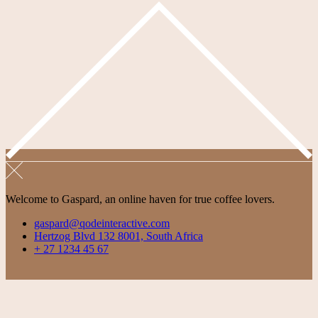
Welcome to Gaspard, an online haven for true coffee lovers.
gaspard@qodeinteractive.com
Hertzog Blvd 132 8001, South Africa
+ 27 1234 45 67