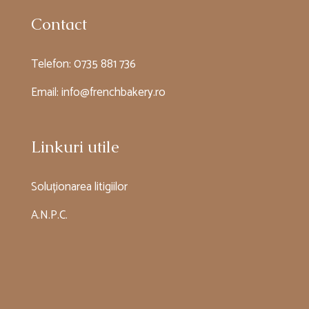
Contact
Telefon:
0735 881 736
Email:
info@frenchbakery.ro
Linkuri utile
Soluționarea litigiilor
A.N.P.C.