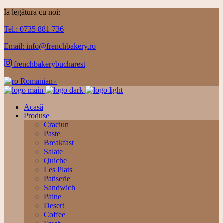
Ia legătura cu noi:
Tel.: 0735 881 736
Email: info@frenchbakery.ro
frenchbakerybucharest
Romanian
▼
Acasă
Produse
Craciun
Paste
Breakfast
Salate
Quiche
Les Plats
Patiserie
Sandwich
Paine
Desert
Coffee