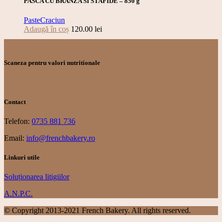
PASCA CU BRANZA SI STAFIDE – 850 g
Paste
Craciun
Adaugă în coș
120.00
lei
Scaneza pentru valori nutritionale
Contact
Telefon:
0735 881 736
Email:
info@frenchbakery.ro
Linkuri utile
Soluționarea litigiilor
A.N.P.C.
© Copyright 2013-2021 French Bakery. All rights reserved.