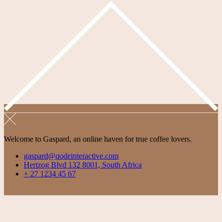
Welcome to Gaspard, an online haven for true coffee lovers.
gaspard@qodeinteractive.com
Hertzog Blvd 132 8001, South Africa
+ 27 1234 45 67