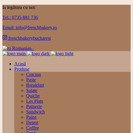
Ia legătura cu noi:
Tel.: 0735 881 736
Email: info@frenchbakery.ro
frenchbakerybucharest
Romanian
▼
Acasă
Produse
Craciun
Paste
Breakfast
Salate
Quiche
Les Plats
Patiserie
Sandwich
Paine
Desert
Coffee