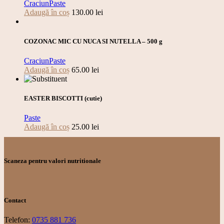
Craciun
Paste
Adaugă în coș
130.00
lei
COZONAC MIC CU NUCA SI NUTELLA – 500 g
Craciun
Paste
Adaugă în coș
65.00
lei
EASTER BISCOTTI (cutie)
Paste
Adaugă în coș
25.00
lei
Scaneza pentru valori nutritionale
Contact
Telefon:
0735 881 736