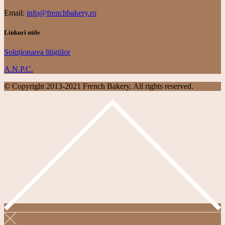
Email:
info@frenchbakery.ro
Linkuri utile
Soluționarea litigiilor
A.N.P.C.
© Copyright 2013-2021 French Bakery. All rights reserved.