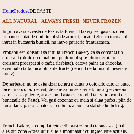
Home
Produse
DE PASTE
ALL NATURAL ALWAYS FRESH NEVER FROZEN
In primavara aceasta de Paste, la French Bakery vei gasi cozonac
romanesc, atat de traditional si de aromat, incat ai zice ca tocmai ai
intrat in bucataria bunicii, nu intr-o patiserie frantuzeasca.
Probabil esti obisnuit sa intri la French Bakery ca sa comanzi un
croissant (nimic nu e mai bun pe drumul spre birou decat un
croissant proaspat si o cafea fierbinte), cateva pains au chocolat,
eventual o tarta mica plina de fructe.(deliciul de la finalul mesei de
pranz).
De sarbatori nu ne evita doar pentru a cauta o cofetarie care ar putea
face un cozonac decent, de care sa nu se sperie bunica (pe care au
cam lasat-o puterile, asa ca anul asta este randul tau sa te ocupi de
bunatatile de Paste). Vei gasi cozonac cu maia si aluat pufos , plin de
nuca dar si pasca sanatoasa, cu branza buna si stafide din belsug.
French Bakery a compilat retete din gastronomia taraneasca (mai
ales din zona Ardealului) si le-a imbunatatit cu ingrediente actuale.