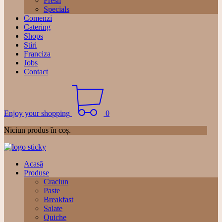
Fresh
Specials
Comenzi
Catering
Shops
Stiri
Franciza
Jobs
Contact
Enjoy your shopping
0
Niciun produs în coș.
Acasă
Produse
Craciun
Paste
Breakfast
Salate
Quiche