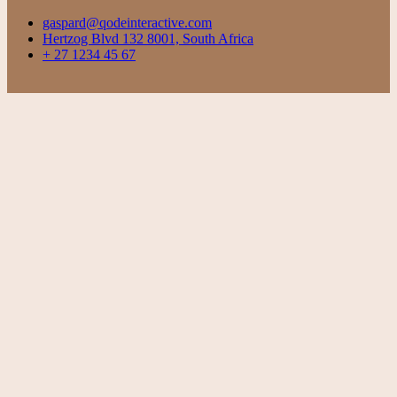
gaspard@qodeinteractive.com
Hertzog Blvd 132 8001, South Africa
+ 27 1234 45 67