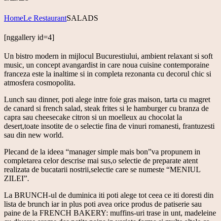
Home
Le Restaurant
SALADS
[nggallery id=4]
Un bistro modern in mijlocul Bucurestiului, ambient relaxant si soft
music, un concept avangardist in care noua cuisine contemporaine
franceza este la inaltime si in completa rezonanta cu decorul chic si
atmosfera cosmopolita.
Lunch sau dinner, poti alege intre foie gras maison, tarta cu magret
de canard si french salad, steak frites si le hamburger cu branza de
capra sau cheesecake citron si un moelleux au chocolat la
desert,toate insotite de o selectie fina de vinuri romanesti, frantuzesti
sau din new world.
Plecand de la ideea “manager simple mais bon”va propunem in
completarea celor descrise mai sus,o selectie de preparate atent
realizata de bucatarii nostrii,selectie care se numeste “MENIUL
ZILEI”.
La BRUNCH-ul de duminica iti poti alege tot ceea ce iti doresti din
lista de brunch iar in plus poti avea orice produs de patiserie sau
paine de la FRENCH BAKERY: muffins-uri trase in unt, madeleine