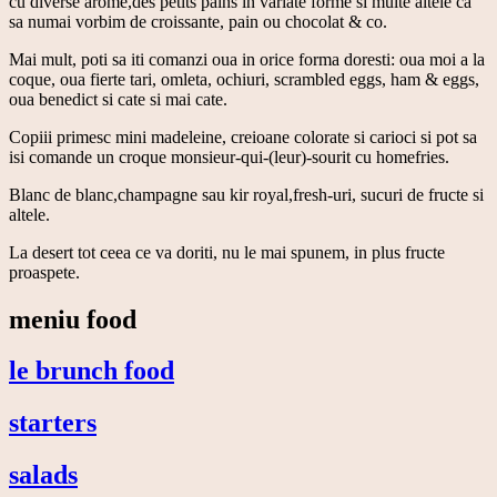
cu diverse arome,des petits pains in variate forme si multe altele ca
sa numai vorbim de croissante, pain ou chocolat & co.
Mai mult, poti sa iti comanzi oua in orice forma doresti: oua moi a la
coque, oua fierte tari, omleta, ochiuri, scrambled eggs, ham & eggs,
oua benedict si cate si mai cate.
Copiii primesc mini madeleine, creioane colorate si carioci si pot sa
isi comande un croque monsieur-qui-(leur)-sourit cu homefries.
Blanc de blanc,champagne sau kir royal,fresh-uri, sucuri de fructe si
altele.
La desert tot ceea ce va doriti, nu le mai spunem, in plus fructe
proaspete.
meniu food
le brunch food
starters
salads