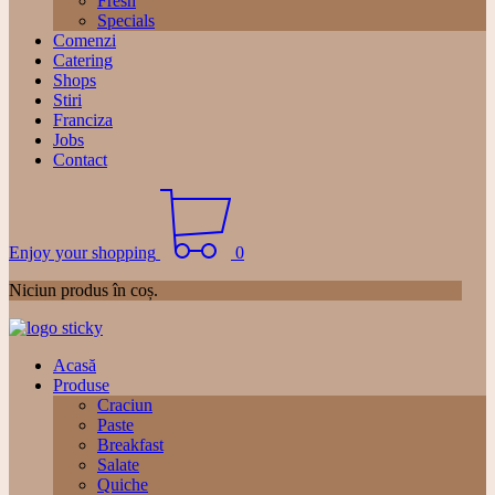
Fresh
Specials
Comenzi
Catering
Shops
Stiri
Franciza
Jobs
Contact
Enjoy your shopping
0
Niciun produs în coș.
Acasă
Produse
Craciun
Paste
Breakfast
Salate
Quiche