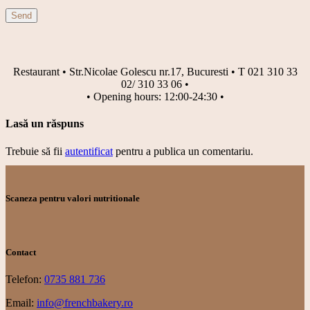
Send
Restaurant • Str.Nicolae Golescu nr.17, Bucuresti • T 021 310 33
02/ 310 33 06 •
• Opening hours: 12:00-24:30 •
Lasă un răspuns
Trebuie să fii
autentificat
pentru a publica un comentariu.
Scaneza pentru valori nutritionale
Contact
Telefon:
0735 881 736
Email:
info@frenchbakery.ro