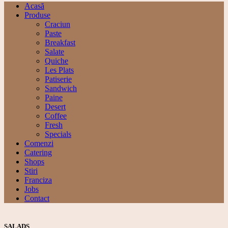
Acasă
Produse
Craciun
Paste
Breakfast
Salate
Quiche
Les Plats
Patiserie
Sandwich
Paine
Desert
Coffee
Fresh
Specials
Comenzi
Catering
Shops
Stiri
Franciza
Jobs
Contact
SALADS